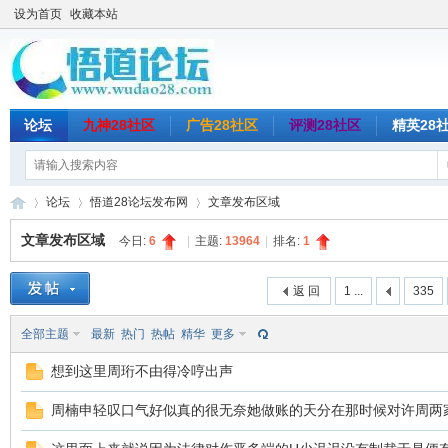
设为首页
收藏本站
论坛
九神28社区
广告28社区
评测28社区
精英28
论坛
悟道28论坛发布网
文章发布区域
文章发布区域
今日:
6
|
主题:
13964
|
排名:
1
悟
»
›
›
返 回
1 ...
335
全部主题
最新
热门
热帖
精华
更多
想到这里周珩不由得冷哼出声
周楠申轻叹口气好似真的很无奈她做账的天分在那时候对许周两