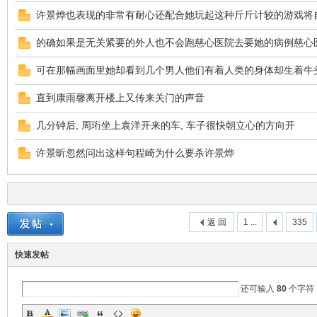
许景烨也表现的非常有耐心还配合她玩起这种斤斤计较的游戏将
的确如果是无关紧要的外人也不会跑慈心医院去要她的病例慈心
可在那幅画面里她却看到几个男人他们有着人类的身体却生着牛
直到康雨馨离开楼上又传来关门的声音
几分钟后, 周珩坐上袁洋开来的车, 车子很快朝立心的方向开
坛
许景昕忽然问出这样句程崎为什么要杀许景烨
返 回
1 ...
335
快速发帖
还可输入
80
个字符