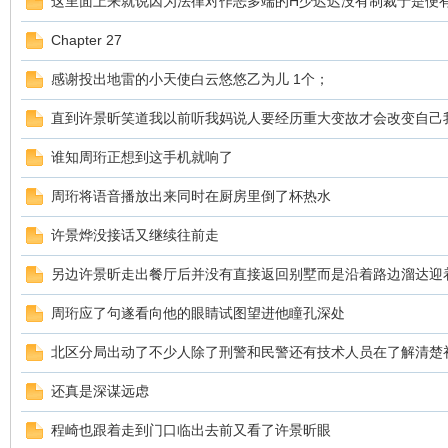
这里面上来就说因为法律对作恶多端的H少迟迟没有制裁于是便
Chapter 27
道
感谢投出地雷的小天使白云悠悠乙为儿 1个；
直到许景昕笑道我以前听我妈说人要经历重大变故才会改变自己
谁知周珩正想到这手机就响了
周珩将语音播放出来同时在厨房里倒了杯热水
许景烨没接话又继续往前走
28
另边许景昕走出餐厅后并没有直接返回别墅而是沿着路边溜达迎
周珩应了句遂看向他的眼睛试图望进他瞳孔深处
北区分局出动了不少人除了刑警和民警还有技术人员在了解清楚
还真是深谋远虑
程崎也跟着走到门口临出去前又看了许景昕眼
论