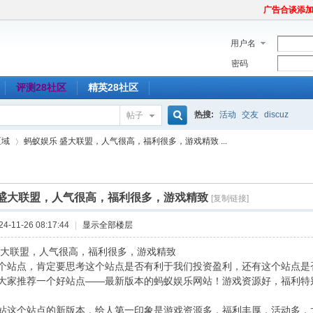
广告合谈添加Tel
用户名
密码
评测28社区
精英28社区
热搜:
活动
交友
discuz
帖子
搜
区域
蚂蚁娱乐 盛大联盟，人气很高，福利很多，游戏精致 ...
索
 盛大联盟，人气很高，福利很多，游戏精致
[复制链接]
›
-11-26 08:17:44
|
显示全部楼层
盛大联盟，人气很高，福利很多，游戏精致
个站点，肯定要思考这个站点是否有利于我们投资盈利，还有这个站点是
大家推荐一个好站点——最新版本的蚂蚁娱乐网站！游戏资源好，福利特
站这个站点的新版本，给人第一印象是游戏资源多，福利丰厚，活动多，