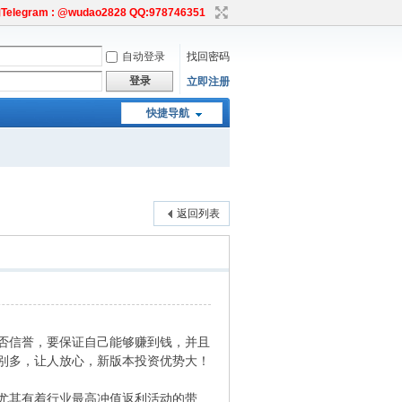
egram : @wudao2828 QQ:978746351
自动登录
找回密码
登录
立即注册
快捷导航
返回列表
否信誉，要保证自己能够赚到钱，并且
别多，让人放心，新版本投资优势大！
尤其有着行业最高冲值返利活动的带