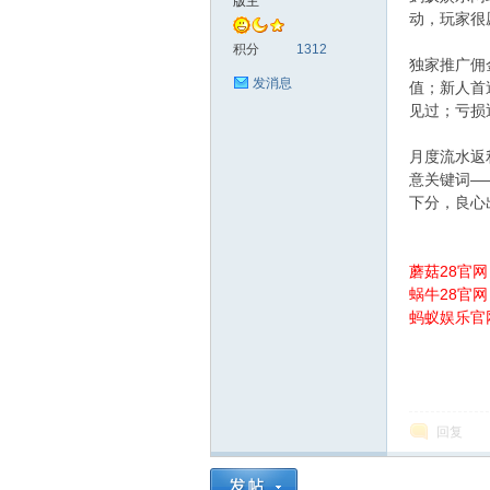
版主
动，玩家很
道
积分
1312
独家推广佣
发消息
值；新人首
见过；亏损
月度流水返
意关键词—
下分，良心
28
蘑菇28官网：
蜗牛28官网：
蚂蚁娱乐官网
回复
论