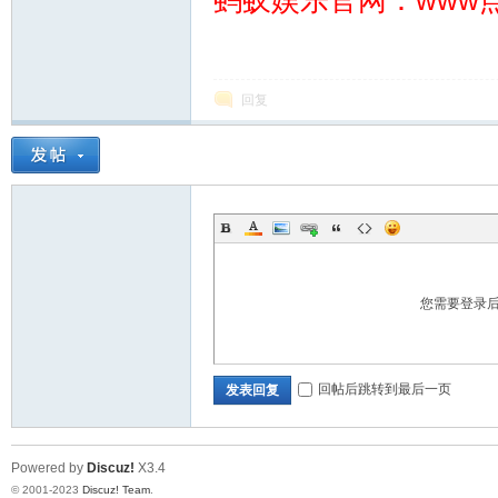
蚂蚁娱乐官网：www点m
回复
您需要登录
回帖后跳转到最后一页
发表回复
Powered by
Discuz!
X3.4
© 2001-2023
Discuz! Team
.