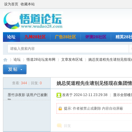
设为首页
收藏本站
论坛
九神28社区
广告28社区
评测28社区
精英28
论坛
悟道28论坛发布网
文章发布区域
姚总笑道程先生请别见怪现在
姚总笑道程先生请别见怪现在集团情
查看:
344
|
回复:
0
悟
»
›
›
›
墨竹凉夜影
该用户已被删
发表于 2024-12-11 23:29:38
|
显示全部楼
除
提示:
作者被禁止或删除 内容自动屏蔽
回复