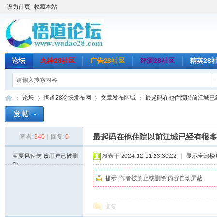
设为首页
收藏本站
论坛
九神28社区
广告28社区
评测28社区
精英28
论坛
悟道28论坛发布网
文章发布区域
最起码在他住院以前江城已经
最起码在他住院以前江城已经有很多
查看:
340
|
回复:
0
悟
»
›
›
›
至夏风轻伤
该用户已被删
发表于 2024-12-11 23:30:22
|
显示全部楼
除
提示:
作者被禁止或删除 内容自动屏蔽
回复