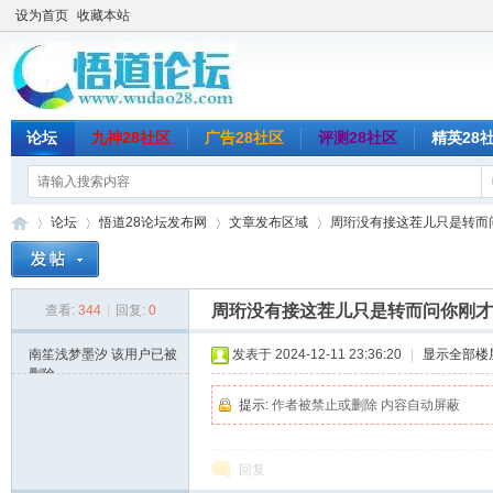
设为首页
收藏本站
论坛
九神28社区
广告28社区
评测28社区
精英28
论坛
悟道28论坛发布网
文章发布区域
周珩没有接这茬儿只是转而问
周珩没有接这茬儿只是转而问你刚才
查看:
344
|
回复:
0
悟
»
›
›
›
南笙浅梦墨汐
该用户已被
发表于 2024-12-11 23:36:20
|
显示全部楼
删除
提示:
作者被禁止或删除 内容自动屏蔽
回复