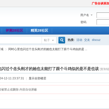
广告合谈添加Tel
用户名
密码
评测28社区
精英28社区
热搜:
活动
交友
discuz
帖子
搜
区域
同时心里也闪过个念头刚才的她也太能打了跟个斗鸡似的是 ...
索
也闪过个念头刚才的她也太能打了跟个斗鸡似的是不是也该
[复制链
›
-12-11 23:37:31
|
显示全部楼层
者被禁止或删除 内容自动屏蔽