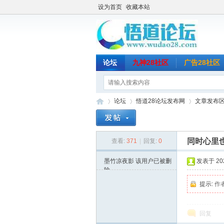
设为首页
收藏本站
论坛
九神28社区
广告28社区
论坛
悟道28论坛发布网
文章发布
同时心里
查看:
371
|
回复:
0
悟
»
›
›
墨竹凉夜影
该用户已被删
发表于 2024
除
提示:
作
回复