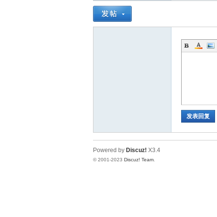
道
发表回复
28
Powered by
Discuz!
X3.4
© 2001-2023
Discuz! Team
.
论