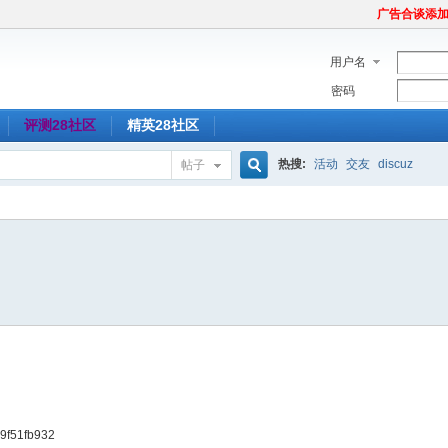
广告合谈添加Tel
用户名
密码
评测28社区
精英28社区
热搜:
活动
交友
discuz
帖子
搜
索
19f51fb932