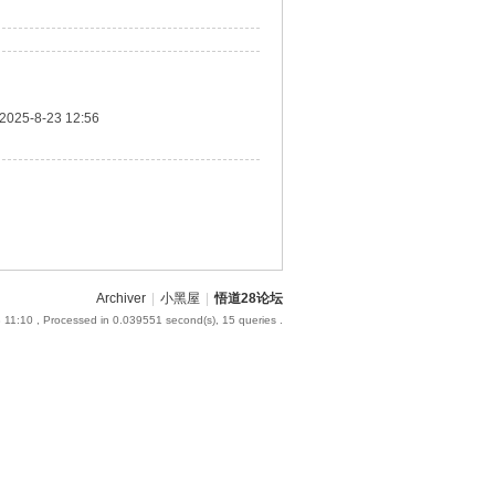
2025-8-23 12:56
Archiver
|
小黑屋
|
悟道28论坛
 11:10
, Processed in 0.039551 second(s), 15 queries .