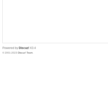
道
Powered by
Discuz!
X3.4
© 2001-2023
Discuz! Team
.
28
论