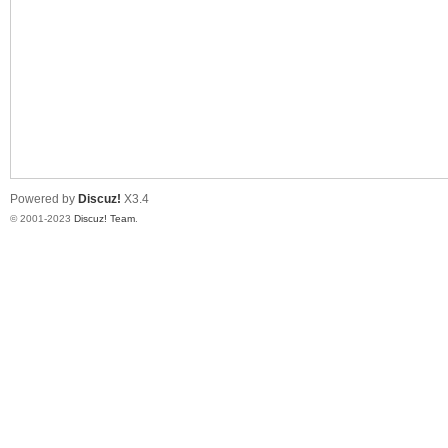
道
Powered by
Discuz!
X3.4
© 2001-2023
Discuz! Team
.
28
论