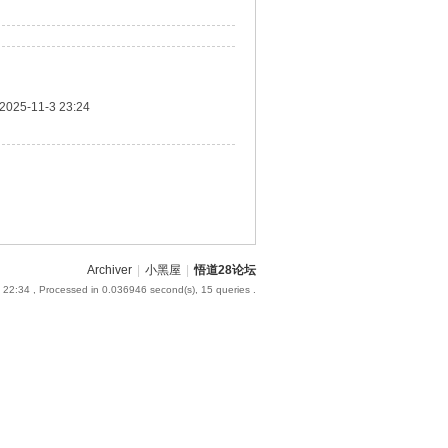
2025-11-3 23:24
Archiver
|
小黑屋
|
悟道28论坛
 22:34
, Processed in 0.036946 second(s), 15 queries .