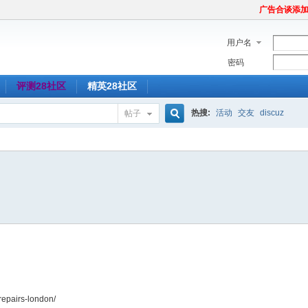
广告合谈添加Tel
用户名
密码
评测28社区
精英28社区
热搜:
活动
交友
discuz
帖子
搜
索
repairs-london/