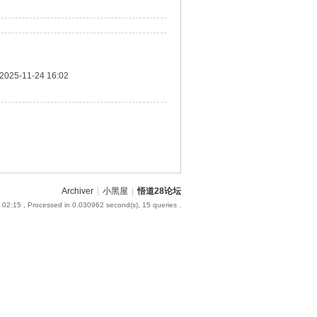
2025-11-24 16:02
Archiver
|
小黑屋
|
悟道28论坛
 02:15
, Processed in 0.030962 second(s), 15 queries .