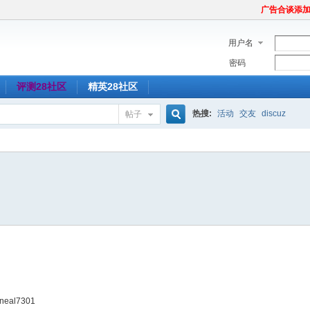
广告合谈添加Tel
用户名
密码
评测28社区
精英28社区
热搜:
活动
交友
discuz
帖子
搜
索
enneal7301