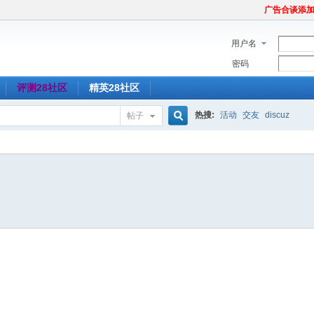
广告合谈添加Tel
用户名
密码
评测28社区
精英28社区
热搜:
活动
交友
discuz
帖子
搜
索