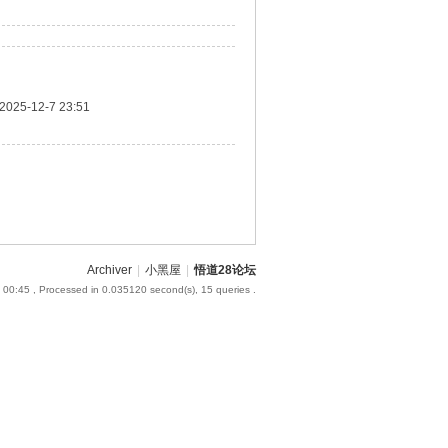
2025-12-7 23:51
Archiver
|
小黑屋
|
悟道28论坛
 00:45
, Processed in 0.035120 second(s), 15 queries .