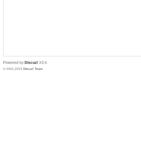
道
Powered by
Discuz!
X3.4
© 2001-2023
Discuz! Team
.
28
论