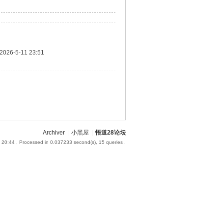
2026-5-11 23:51
Archiver
|
小黑屋
|
悟道28论坛
 20:44
, Processed in 0.037233 second(s), 15 queries .