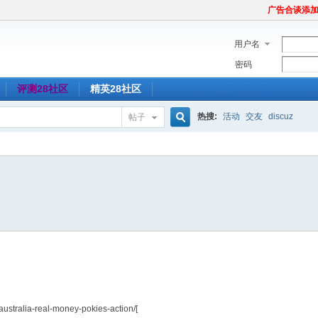
广告合谈添加Tel
用户名
密码
评测28社区
精英28社区
热搜:
活动
交友
discuz
帖子
搜
索
-australia-real-money-pokies-action/[